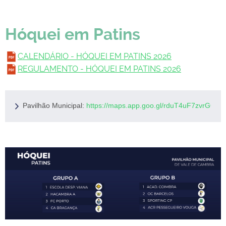
Hóquei em Patins
CALENDÁRIO - HÓQUEI EM PATINS 2026
REGULAMENTO - HÓQUEI EM PATINS 2026
Pavilhão Municipal: 
https://maps.app.goo.gl/rduT4uF7zvrGQVE