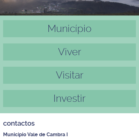
Município
Anter
Próxi
ior
mo
Viver
Visitar
Investir
contactos
Município Vale de Cambra I