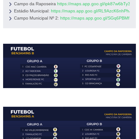
Campo da Raposeira 
https://maps.app.goo.gl/ipk87w6bTy3R7f
Estádio Municipal: 
https://maps.app.goo.gl/RL9AzcK6nhPhJG
Campo Municipal Nº 2: 
https://maps.app.goo.gl/SGq6PBMfP4