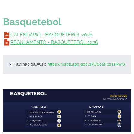
Basquetebol
CALENDÁRIO - BASQUETEBOL 2026
REGULAMENTO - BASQUETEBOL 2026
Pavilhão da ACR: 
https://maps.app.goo.gl/QSoaFcgTsRwf3eoj7