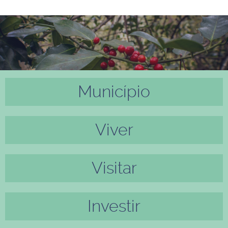
Município
Anter
Próxi
ior
mo
Viver
Visitar
Investir