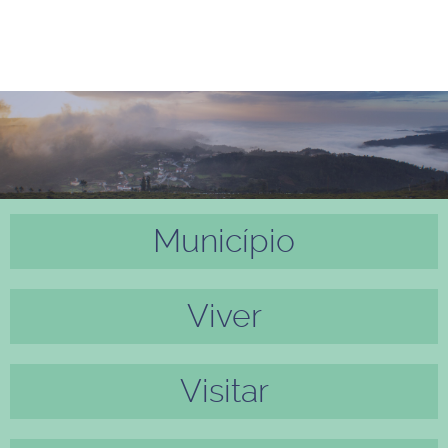
Município
Anter
Próxi
ior
mo
Viver
Visitar