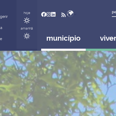
Personalizar cookies
Aceit
olítica de cookies
.
hoje
gerir
ia
amanhã
município
vive
 e