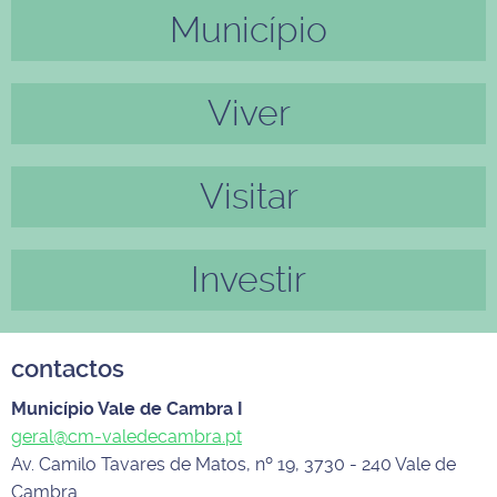
Município
Anter
Próxi
ior
mo
Viver
Visitar
Investir
contactos
Município Vale de Cambra I
geral@cm-valedecambra.pt
Av. Camilo Tavares de Matos, nº 19, 3730 - 240 Vale de
Cambra