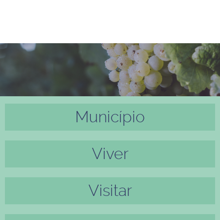
Município
Anter
Próxi
ior
mo
Viver
Visitar