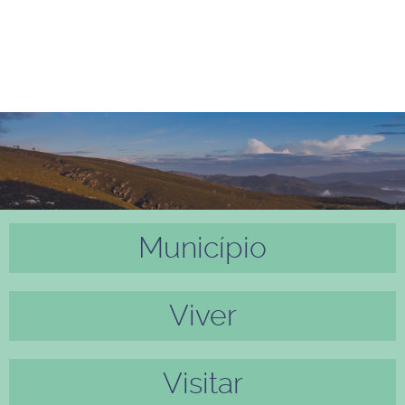
Município
Anter
Próxi
ior
mo
Viver
Visitar