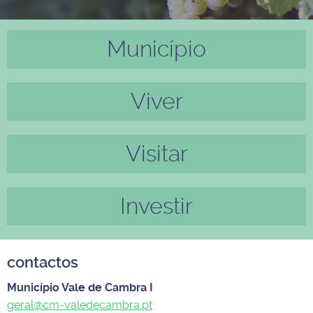
Município
Anter
Próxi
ior
mo
Viver
Visitar
Investir
contactos
Município Vale de Cambra I
geral@cm-valedecambra.pt