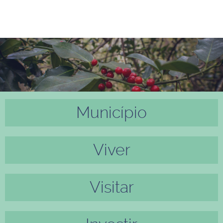
Município
Anter
Próxi
ior
mo
Viver
Visitar