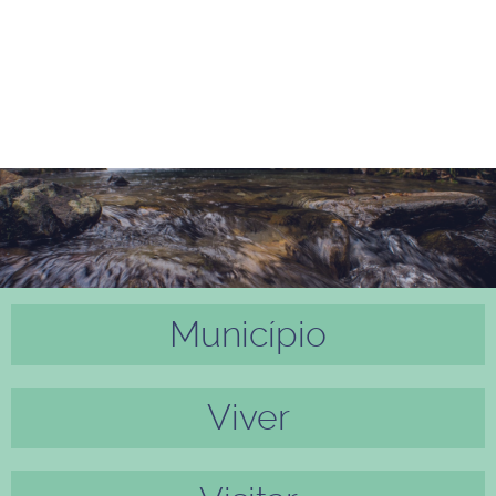
Município
Anter
Próxi
ior
mo
Viver