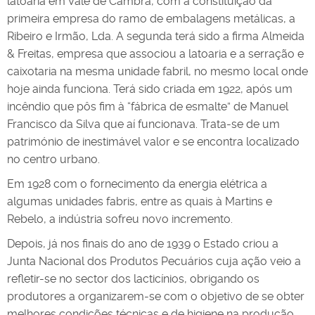
latoaria em Vale de Cambra, com a constituição da
primeira empresa do ramo de embalagens metálicas, a
Ribeiro e Irmão, Lda. A segunda terá sido a firma Almeida
& Freitas, empresa que associou a latoaria e a serração e
caixotaria na mesma unidade fabril, no mesmo local onde
hoje ainda funciona. Terá sido criada em 1922, após um
incêndio que pôs fim à “fábrica de esmalte” de Manuel
Francisco da Silva que aí funcionava. Trata-se de um
património de inestimável valor e se encontra localizado
no centro urbano.
Em 1928 com o fornecimento da energia elétrica a
algumas unidades fabris, entre as quais à Martins e
Rebelo, a indústria sofreu novo incremento.
Depois, já nos finais do ano de 1939 o Estado criou a
Junta Nacional dos Produtos Pecuários cuja ação veio a
refletir-se no sector dos lacticínios, obrigando os
produtores a organizarem-se com o objetivo de se obter
melhores condições técnicas e de higiene na produção