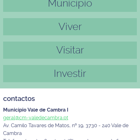
Município
Anter
Próxi
ior
mo
Viver
Visitar
Investir
contactos
Município Vale de Cambra I
geral@cm-valedecambra.pt
Av. Camilo Tavares de Matos, nº 19, 3730 - 240 Vale de
Cambra