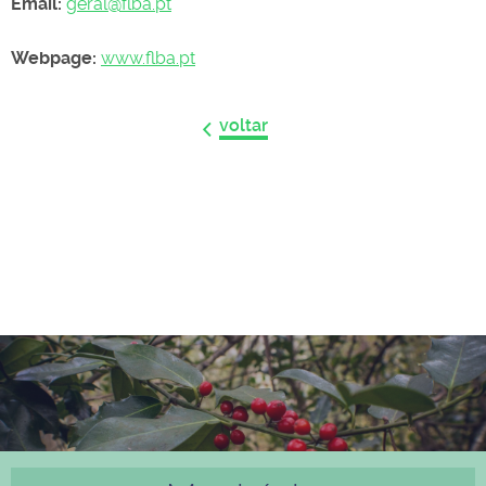
Email:
geral@flba.pt
Webpage:
www.flba.pt
voltar