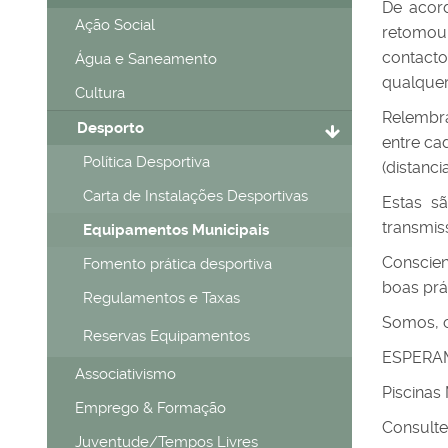
De acor
Ação Social
retomou 
contacto
Água e Saneamento
qualquer
Cultura
Relembra
Desporto
entre ca
Política Desportiva
(distanc
Carta de Instalações Desportivas
Estas s
transmis
Equipamentos Municipais
Conscie
Fomento prática desportiva
boas prá
Regulamentos e Taxas
Somos, 
Reservas Equipamentos
ESPERAM
Associativismo
Piscinas
Emprego & Formação
Consulte
Juventude/Tempos Livres