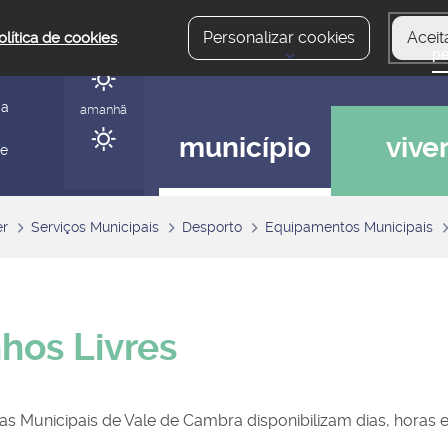
Personalizar cookies
Aceit
olítica de cookies
.
hoje
gerir
ia
amanhã
município
vive
 e
er
Serviços Municipais
Desporto
Equipamentos Municipais
hos Livres
nas Municipais de Vale de Cambra disponibilizam dias, horas e