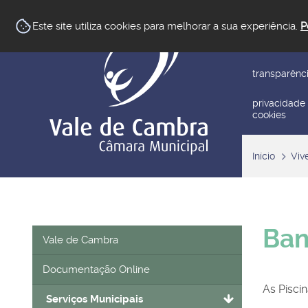
newsletter
Este site utiliza cookies para melhorar a sua experiência.
P
reclamar/su
transparênc
privacidade
cookies
Início
Viv
Ban
Vale de Cambra
Documentação Online
As Pisci
Serviços Municipais