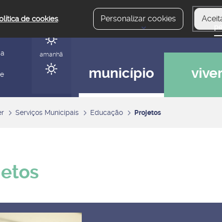
Personalizar cookies
Aceit
olítica de cookies
.
hoje
gerir
ia
amanhã
município
vive
 e
er
Serviços Municipais
Educação
Projetos
jetos