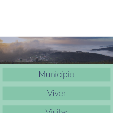
Município
Anter
Próxi
ior
mo
Viver
Visitar