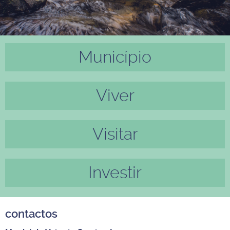
Município
Anter
Próxi
ior
mo
Viver
Visitar
Investir
contactos