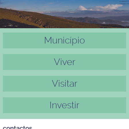
Município
Anter
Próxi
ior
mo
Viver
Visitar
Investir
contactos