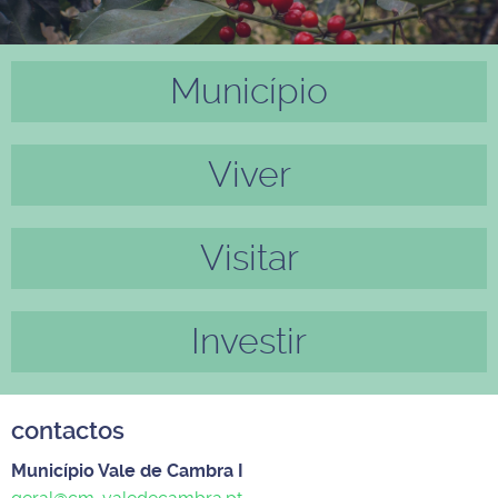
Município
Anter
Próxi
ior
mo
Viver
Visitar
Investir
contactos
Município Vale de Cambra I