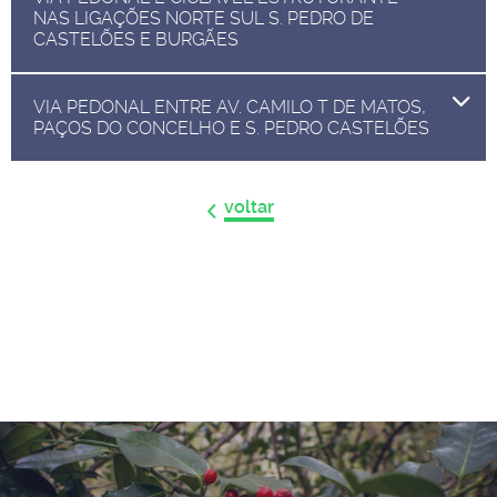
NAS LIGAÇÕES NORTE SUL S. PEDRO DE
CASTELÕES E BURGÃES
VIA PEDONAL ENTRE AV. CAMILO T DE MATOS,
PAÇOS DO CONCELHO E S. PEDRO CASTELÕES
voltar