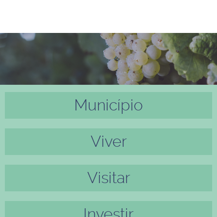
Município
Anter
Próxi
ior
mo
Viver
Visitar
Investir