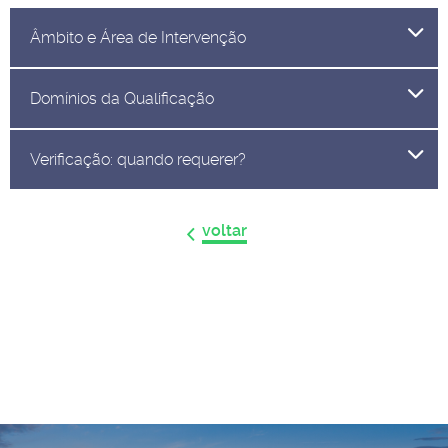
Âmbito e Área de Intervenção
Domínios da Qualificação
Verificação: quando requerer?
voltar