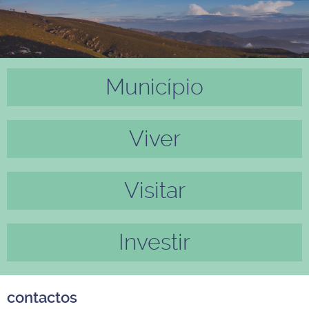
Município
Anter
Próxi
ior
mo
Viver
Visitar
Investir
contactos