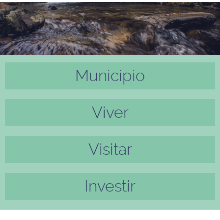
Município
Anter
Próxi
ior
mo
Viver
Visitar
Investir