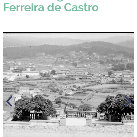
Ferreira de Castro
Anteri
Próxi
or
mo