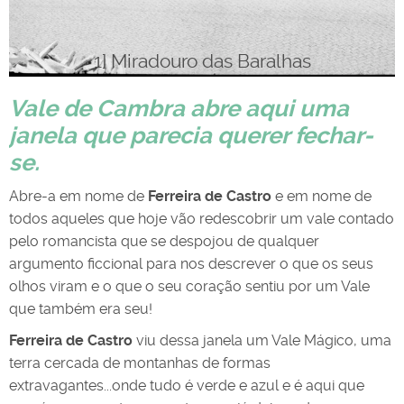
4] Senhora da Saúde, Gestoso S. Pedro de
Roteiro "O Vale Mágico por Ferreira de
6] Jardim Anna Horvath, Macieira de Cambra
5] Praça da República, Macieira de Cambra
3] São Pedro de Castelões
1] Miradouro das Baralhas
8]Igreja Matriz de Rôge
2] Pinheiro Manso
Castelões
Castro"
Vale de Cambra abre aqui uma
janela que parecia querer fechar-
se.
Abre-a em nome de
Ferreira de Castro
e em nome de
todos aqueles que hoje vão redescobrir um vale contado
pelo romancista que se despojou de qualquer
argumento ficcional para nos descrever o que os seus
olhos viram e o que o seu coração sentiu por um Vale
que também era seu!
Ferreira de Castro
viu dessa janela um Vale Mágico, uma
terra cercada de montanhas de formas
extravagantes...onde tudo é verde e azul e é aqui que