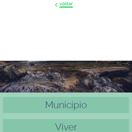
voltar
Município
Anter
Próxi
ior
mo
Viver