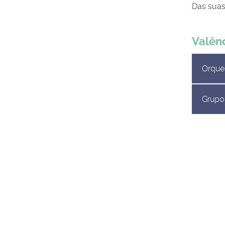
Das suas
Valên
Orques
Grupo