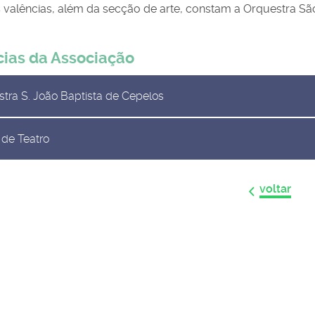
 valências, além da secção de arte, constam a Orquestra São
cias da Associação
tra S. João Baptista de Cepelos
 de Teatro
voltar