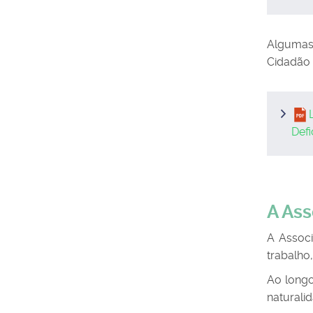
Algumas
Cidadão D
Defi
A As
A Associ
trabalho,
Ao longo
naturalid