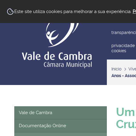
newsletter
Este site utiliza cookies para melhorar a sua experiência.
P
reclamar/su
transparênc
privacidade
cookies
Início
Viv
Anos - Asso
Um 
Vale de Cambra
Cru
Documentação Online