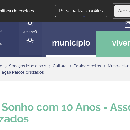
Personalizar cookies
Aceit
olítica de cookies
.
hoje
gerir
ia
amanhã
município
vive
 e
er
Serviços Municipais
Cultura
Equipamentos
Museu Muni
ciação Palcos Cruzados
Sonho com 10 Anos - Ass
zados