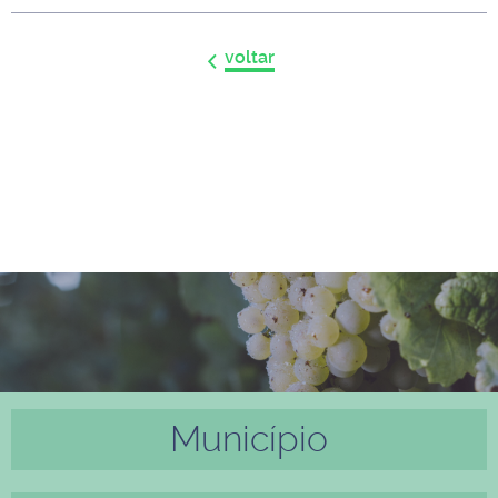
voltar
Município
Anter
Próxi
ior
mo