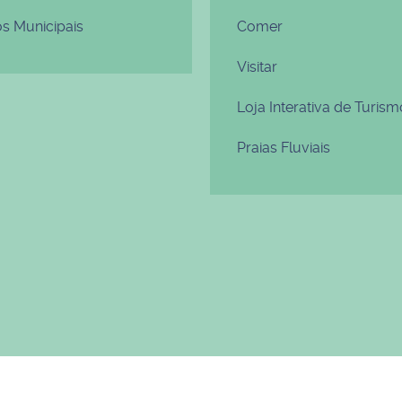
os Municipais
Comer
Visitar
Loja Interativa de Turism
Praias Fluviais