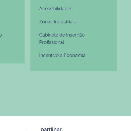
Acessibilidades
Zonas Industriais
o
Gabinete de Inserção
Profissional
Incentivo à Economia
partilhar