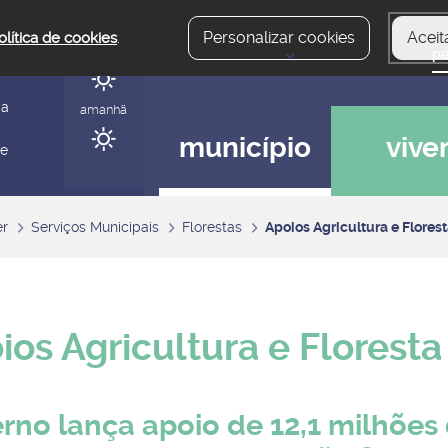
Personalizar cookies
Aceit
olítica de cookies
.
hoje
gerir
ia
amanhã
município
vive
 e
er
Serviços Municipais
Florestas
Apoios Agricultura e Flores
ios Agricultura e Floresta
rno lança apoio de 12,1 milhões 