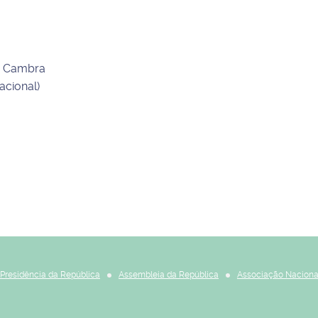
de Cambra
acional)
Presidência da República
Assembleia da República
Associação Naciona