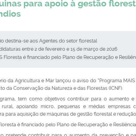
inas para apoio à gestão florest
ndios
o destina-se aos Agentes do setor florestal
idaturas entre 2 de fevereiro e 15 de março de 2026
 Floresta é financiado pelo Plano de Recuperação e Resiliên
ério da Agricultura e Mar lançou o aviso do "Programa MAIS
tuto da Conservação da Natureza e das Florestas (ICNF).
grama, tem como objetivos contribuir para o aumento e 
o rural, apoiando micro, pequenas e médias empresas c
tura para aquisição de máquinas de gestão florestal e reduçã
loresta é financiado pelo Plano de Recuperação e Resiliênci
so pretende contribuir para o aumento da prevenção e par