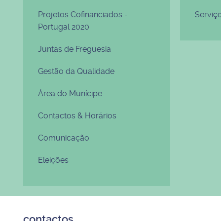
Projetos Cofinanciados -
Serviç
Portugal 2020
Juntas de Freguesia
Gestão da Qualidade
Área do Munícipe
Contactos & Horários
Comunicação
Eleições
contactos