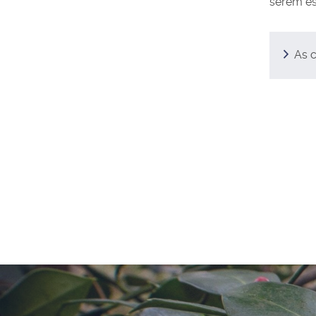
serem es
As 