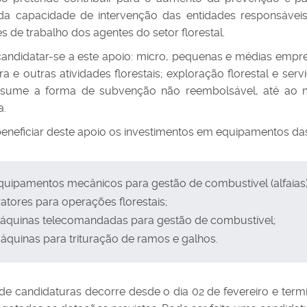
da capacidade de intervenção das entidades responsávei
s de trabalho dos agentes do setor florestal.
ndidatar-se a este apoio: micro, pequenas e médias empres
ura e outras atividades florestais; exploração florestal e ser
ssume a forma de subvenção não reembolsável, até ao m
a.
neficiar deste apoio os investimentos em equipamentos das 
quipamentos mecânicos para gestão de combustível (alfaias)
ratores para operações florestais;
Máquinas telecomandadas para gestão de combustível;
áquinas para trituração de ramos e galhos.
de candidaturas decorre desde o dia 02 de fevereiro e term