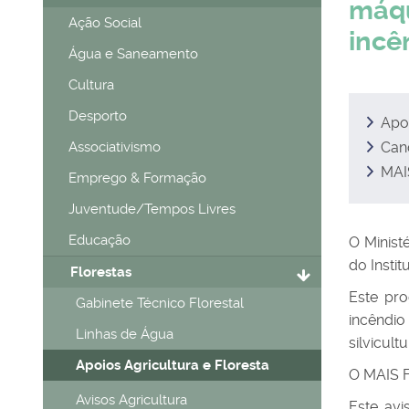
máqu
Ação Social
incê
Água e Saneamento
Cultura
Desporto
Apoi
Associativismo
Cand
MAIS
Emprego & Formação
Juventude/Tempos Livres
Educação
O Minist
do Insti
Florestas
Este pro
Gabinete Técnico Florestal
incêndi
Linhas de Água
silvicul
Apoios Agricultura e Floresta
O MAIS F
Avisos Agricultura
Este avi