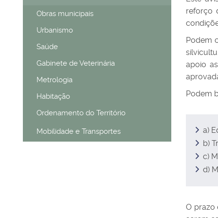
reforço 
Obras municipais
condiçõe
Urbanismo
Podem ca
Saúde
silvicult
Gabinete de Veterinária
apoio a
aprovad
Metrologia
Podem be
Habitação
Ordenamento do Território
a) E
Mobilidade e Transportes
b) T
c) 
d) M
O prazo 