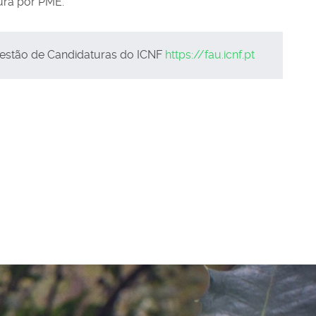
ura por PME.
Gestão de Candidaturas do ICNF
https://fau.icnf.pt