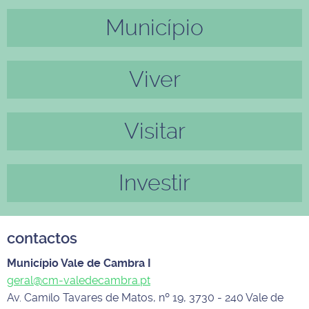
Município
Anter
Próxi
ior
mo
Viver
Visitar
Investir
contactos
Município Vale de Cambra I
geral@cm-valedecambra.pt
Av. Camilo Tavares de Matos, nº 19, 3730 - 240 Vale de