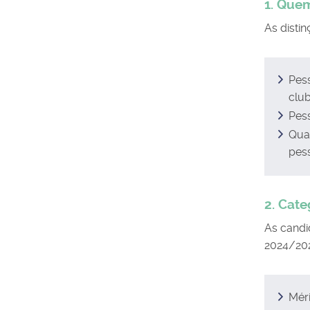
1. Que
As disti
Pess
clu
Pes
Qua
pes
2. Cate
As candi
2024/20
Méri