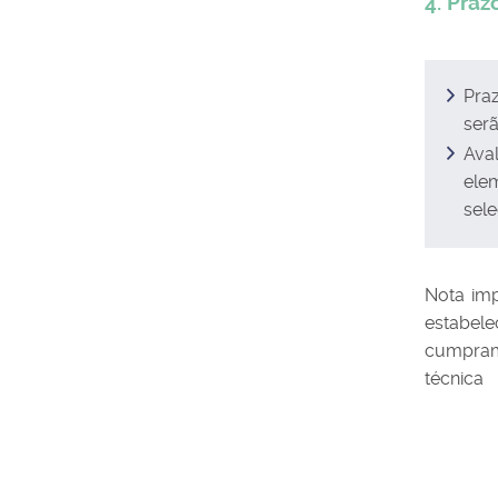
4. Praz
Praz
serã
Ava
elem
sele
Nota imp
estabele
cumpram 
técnica