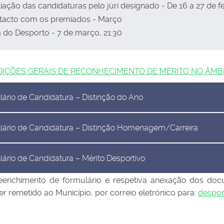
iação das candidaturas pelo júri designado - De 16 a 27 de f
tacto com os premiados - Março
 do Desporto - 7 de março, 21:30
IÇÕES GERAIS DE RECONHECIMENTO DE MÉRITO NO ÂMBI
ário de Candidatura – Distinção do Ano
lário de Candidatura – Distinção Homenagem/Carreira
ário de Candidatura – Mérito Desportivo
eenchimento de formulário e respetiva anexação dos doc
er remetido ao Município, por correio eletrónico para:
despo