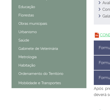
Aval
Educação
Con
Florestas
Gala
Obras municipais
Urbanismo
COND
Saúde
Formul
Gabinete de Veterinária
Metrologia
Formu
Habitação
Ordenamento do Território
Formul
Mobilidade e Transportes
Após pr
deverá s