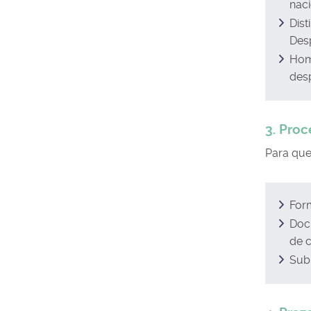
naci
Dist
Des
Hom
desp
3. Pro
Para que
Form
Doc
de c
Subm