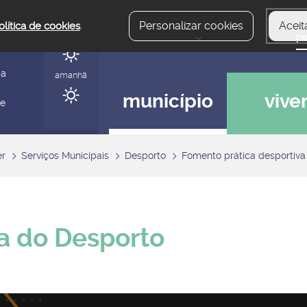
Personalizar cookies
Aceit
olítica de cookies
.
hoje
gerir
ia
amanhã
município
vive
 e
er
Serviços Municipais
Desporto
Fomento prática desportiva
a do Desporto