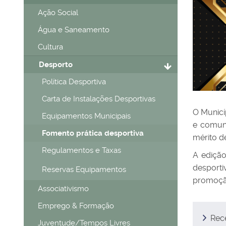
Ação Social
Água e Saneamento
Cultura
Desporto
Política Desportiva
Carta de Instalações Desportivas
O Municí
Equipamentos Municipais
e comuni
Fomento prática desportiva
mérito de
Regulamentos e Taxas
A edição
desport
Reservas Equipamentos
promoção
Associativismo
Emprego & Formação
Rece
Juventude/Tempos Livres