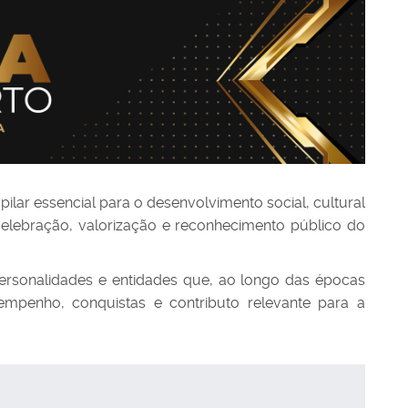
ar essencial para o desenvolvimento social, cultural
lebração, valorização e reconhecimento público do
personalidades e entidades que, ao longo das épocas
mpenho, conquistas e contributo relevante para a