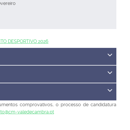
evereiro
TO DESPORTIVO 2026
umentos comprovativos, o processo de candidatura
rto@cm-valedecambra.pt