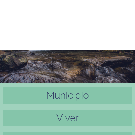
Município
Anter
Próxi
ior
mo
Viver