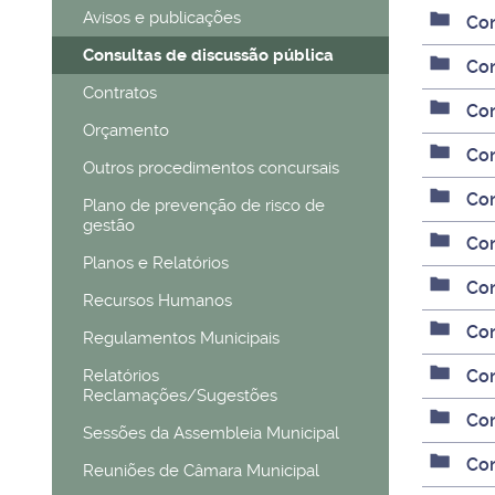
Avisos e publicações
Con
Consultas de discussão pública
Con
Contratos
Con
Orçamento
Con
Outros procedimentos concursais
Con
Plano de prevenção de risco de
gestão
Con
Planos e Relatórios
Con
Recursos Humanos
Con
Regulamentos Municipais
Relatórios
Con
Reclamações/Sugestões
Con
Sessões da Assembleia Municipal
Con
Reuniões de Câmara Municipal