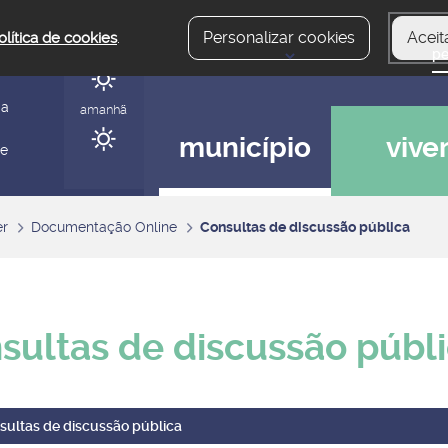
Personalizar cookies
Aceit
olítica de cookies
.
hoje
gerir
ia
amanhã
município
vive
 e
er
Documentação Online
Consultas de discussão pública
sultas de discussão públ
sultas de discussão pública