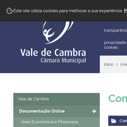
newsletter
Este site utiliza cookies para melhorar a sua experiência.
P
reclamar/su
transparênc
privacidade
cookies
Início
Viv
Con
Vale de Cambra
Documentação Online
Con
Área Económica e Financeira