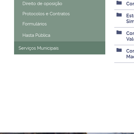
Direito de oposição
Con
Protocolos e Contratos
Est
Si
Formulários
Con
Hasta Pública
Val
Serviços Municipais
Con
Mac