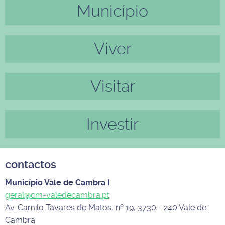
Município
Anter
Próxi
ior
mo
Viver
Visitar
Investir
contactos
Município Vale de Cambra I
geral@cm-valedecambra.pt
Av. Camilo Tavares de Matos, nº 19, 3730 - 240 Vale de
Cambra