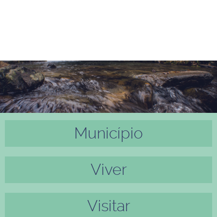
Município
Anter
Próxi
ior
mo
Viver
Visitar