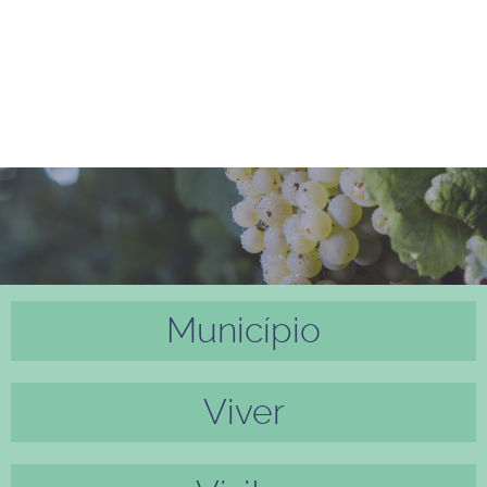
Município
Anter
Próxi
ior
mo
Viver