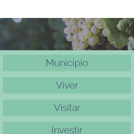
Município
Anter
Próxi
ior
mo
Viver
Visitar
Investir