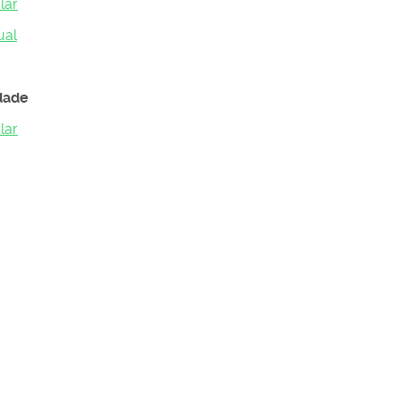
lar
ual
dade
lar