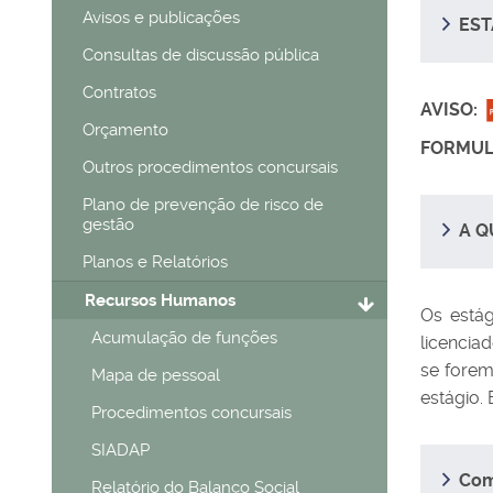
Avisos e publicações
EST
Consultas de discussão pública
Contratos
AVISO:
Orçamento
FORMUL
Outros procedimentos concursais
Plano de prevenção de risco de
gestão
A Q
Planos e Relatórios
Recursos Humanos
Os estág
Acumulação de funções
licencia
se forem
Mapa de pessoal
estágio.
Procedimentos concursais
SIADAP
Com
Relatório do Balanço Social