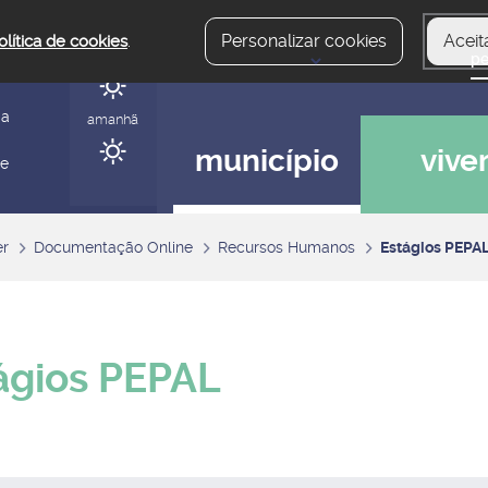
Personalizar cookies
Aceit
olítica de cookies
.
hoje
gerir
ia
amanhã
município
vive
 e
er
Documentação Online
Recursos Humanos
Estágios PEPA
ágios PEPAL