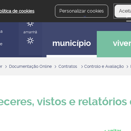
Personalizar cookies
Aceit
olítica de cookies
.
hoje
gerir
ia
amanhã
município
vive
 e
er
Documentação Online
Contratos
Controlo e Avaliação
eceres, vistos e relatórios
voltar