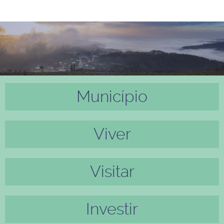
Município
Anter
Próxi
ior
mo
Viver
Visitar
Investir