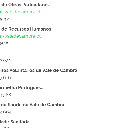
o de Obras Particulares
m-valedecambra.pt
0537
ão de Recursos Humanos
m-valedecambra.pt
0515
72 022
ros Voluntários de Vale de Cambra
23 616
Vermelha Portuguesa
23 388
o de Saúde de Vale de Cambra
23 664
dade Sanitária