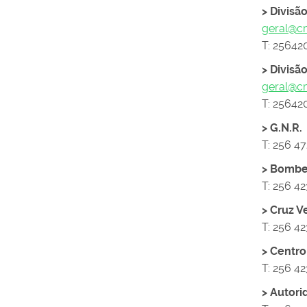
> Divisã
geral@c
T: 25642
> Divis
geral@c
T: 25642
> G.N.R.
T: 256 4
> Bombei
T: 256 4
> Cruz 
T: 256 4
> Centr
T: 256 4
> Autori