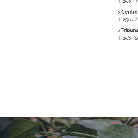
T:
256 44
> Centro
T: 256 4
> Tribun
T: 256 4