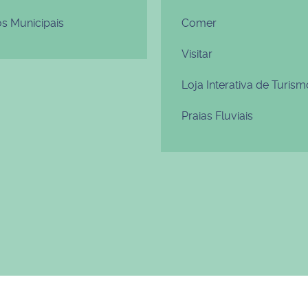
os Municipais
Comer
Visitar
Loja Interativa de Turism
Praias Fluviais