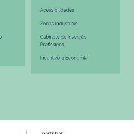
Acessibilidades
Zonas Industriais
o
Gabinete de Inserção
Profissional
Incentivo à Economia
partilhar