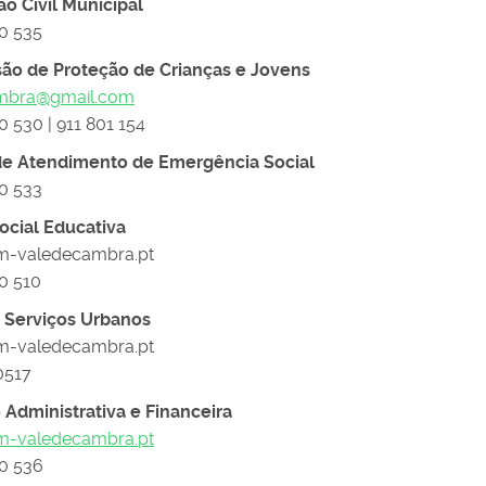
ão Civil Municipal
20 535
ão de Proteção de Crianças e Jovens
mbra@gmail.com
0 530 | 911 801 154
 de Atendimento de Emergência Social
20 533
ocial Educativa
m-valedecambra.pt
20 510
 Serviços Urbanos
m-valedecambra.pt
0517
o Administrativa e Financeira
m-valedecambra.pt
20 536