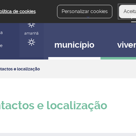
Personalizar cookies
Aceit
olítica de cookies
.
hoje
gerir
ia
amanhã
município
vive
 e
tactos e localização
tactos e localização