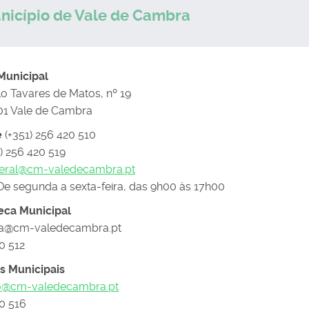
nicípio de Vale de Cambra
 Municipal
lo Tavares de Matos, nº 19
01 Vale de Cambra
e
(+351) 256 420 510
) 256 420 519
eral@cm-valedecambra.pt
e segunda a sexta-feira, das 9h00 às 17h00
teca Municipal
eca@cm-valedecambra.pt
0 512
as Municipais
o@cm-valedecambra.pt
20 516