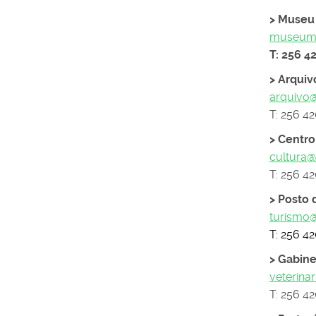
> Museu
museumu
T: 256 4
> Arquiv
arquivo
T: 256 4
> Centro
cultura
T: 256 4
> Posto 
turismo
T: 256 4
> Gabine
veterin
T: 256 4