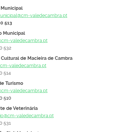
 Municipal
nicipal@cm-valedecambra.pt
20 513
o Municipal
@cm-valedecambra.pt
20 532
 Cultural de Macieira de Cambra
@cm-valedecambra.pt
20 514
de Turismo
@cm-valedecambra.pt
20 510
te de Veterinária
ario@cm-valedecambra.pt
20 531