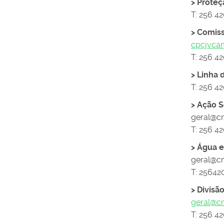
> Proteç
T: 256 4
> Comiss
cpcjvca
T: 256 42
> Linha
T: 256 4
> Ação S
geral@c
T: 256 4
> Água e
geral@c
T: 25642
> Divisã
geral@c
T: 256 4