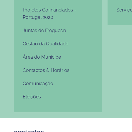
Projetos Cofinanciados -
Serviç
Portugal 2020
Juntas de Freguesia
Gestão da Qualidade
Área do Munícipe
Contactos & Horários
Comunicação
Eleições