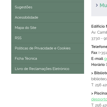
Mu
Sugestões
Acessibilidade
Edifício
Mapa do Site
Av. Cami
RSS
3730 - 9
Telefon
Políticas de Privacidade e Cookies
Fax
(+351
Ficha Técnica
E-mail
g
Horário
D
Livro de Reclamações Eletrónico
> Biblio
bibliot
T: 256 42
> Piscin
desport
T: 256 4