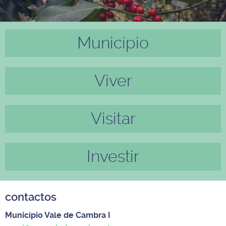
Município
Anter
Próxi
ior
mo
Viver
Visitar
Investir
contactos
Município Vale de Cambra I