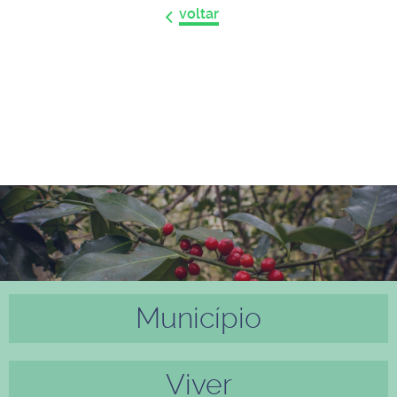
voltar
Município
Anter
Próxi
ior
mo
Viver