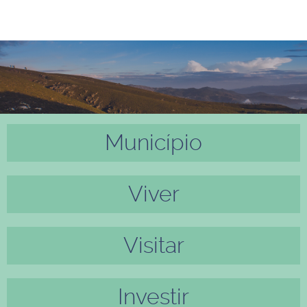
Município
Anter
Próxi
ior
mo
Viver
Visitar
Investir