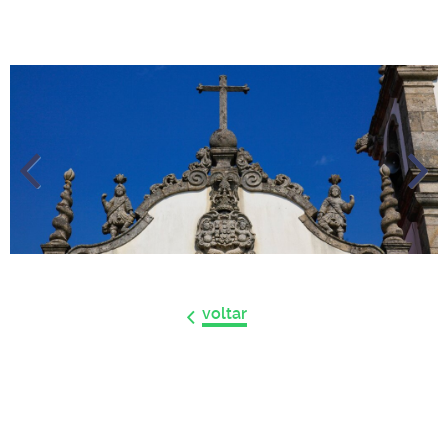
Anteri
Próxi
or
mo
voltar