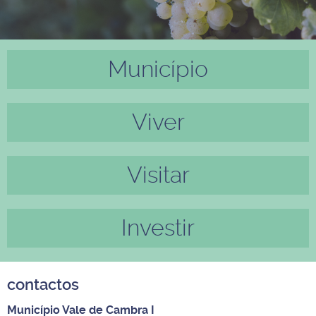
Município
Anter
Próxi
ior
mo
Viver
Visitar
Investir
contactos
Município Vale de Cambra I