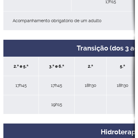
17h15
Acompanhamento obrigatório de um adulto
Transição (dos 3 ao
2.ª e 5.ª
3.ª e 6.ª
2.ª
5.ª
17h45
17h45
18h30
18h30
19h15
Hidroterap