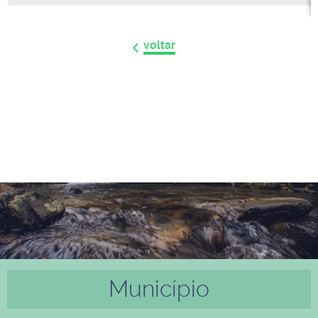
voltar
Município
Anter
Próxi
ior
mo