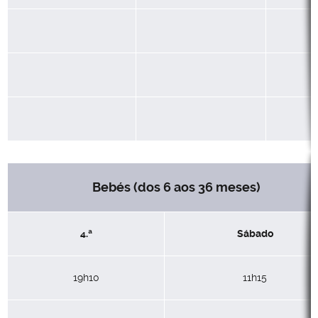
Bebés (dos 6 aos 36 meses)
4.ª
Sábado
19h10
11h15