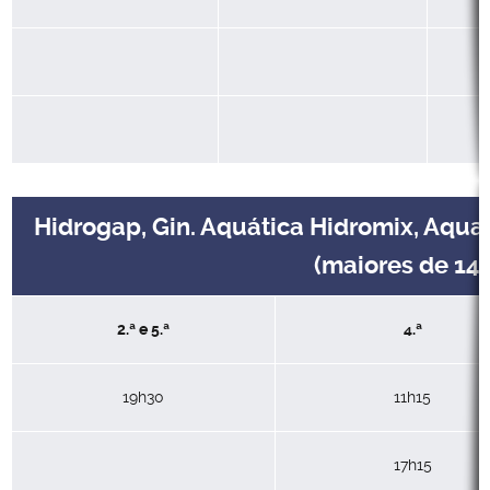
Hidrogap, Gin. Aquática Hidromix, Aqua
(maiores de 14 
2.ª e 5.ª
4.ª
19h30
11h15
17h15