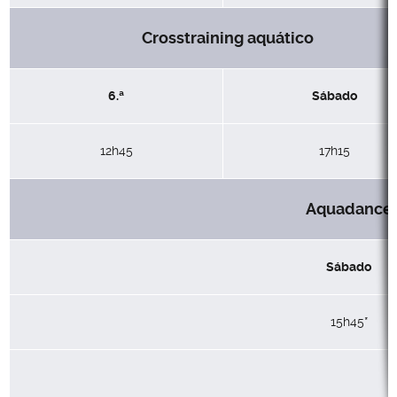
Crosstraining aquático
6.ª
Sábado
12h45
17h15
Aquadance
Sábado
15h45*