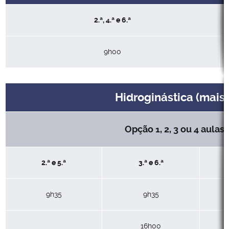
2.ª, 4.ª e 6.ª
9h00
Hidroginástica (mais 
Opção 1, 2, 3 ou 4 aula
2.ª e 5.ª
3.ª e 6.ª
9h35
9h35
16h00