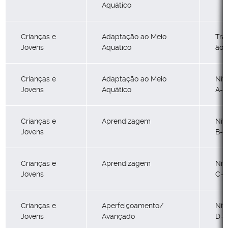
Aquático
Crianças e
Adaptação ao Meio
Tra
Jovens
Aquático
ão
Crianças e
Adaptação ao Meio
Nív
Jovens
Aquático
A-1
Crianças e
Aprendizagem
Nív
Jovens
B-2
Crianças e
Aprendizagem
Nív
Jovens
C-3
Crianças e
Aperfeiçoamento/
Nív
Jovens
Avançado
D-4