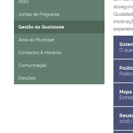
2020
assegura
Qualidad
Juntas de Freguesia
motivaçã
Gestão da Qualidade
experiên
Área do Munícipe
Siste
O que
Contactos & Horários
Comunicação
Polít
Políti
Eleições
Mapa 
Estrat
Relat
2016 |