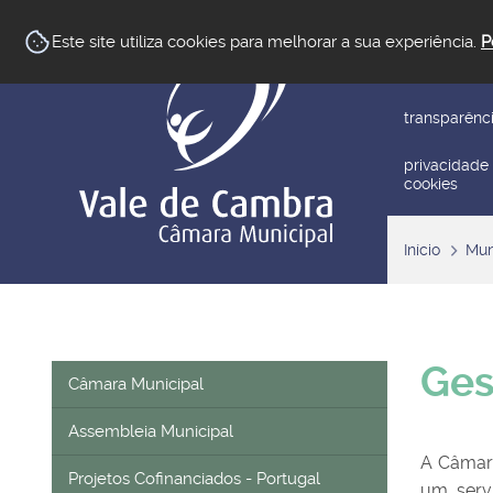
newsletter
Este site utiliza cookies para melhorar a sua experiência.
P
reclamar/su
transparênc
privacidade
cookies
Início
Mun
Ges
Câmara Municipal
Assembleia Municipal
A Câmara
Projetos Cofinanciados - Portugal
um servi