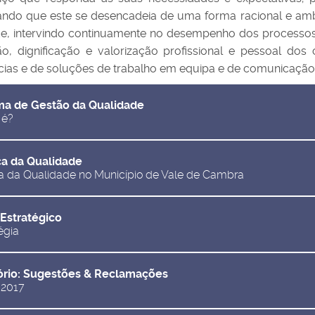
ndo que este se desencadeia de uma forma racional e ambi
e, intervindo continuamente no desempenho dos processos 
o, dignificação e valorização profissional e pessoal dos
cias e de soluções de trabalho em equipa e de comunicação
ma de Gestão da Qualidade
 é?
ica da Qualidade
ca da Qualidade no Município de Vale de Cambra
Estratégico
égia
ório: Sugestões & Reclamações
 2017