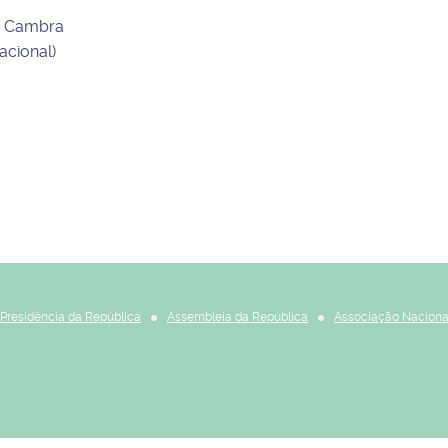
de Cambra
acional)
Presidência da República
Assembleia da República
Associação Naciona