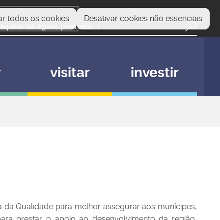
ar todos os cookies
Desativar cookies não essenciais
r
visitar
investir
 da Qualidade para melhor assegurar aos munícipes,
ara prestar o apoio ao desenvolvimento da região,