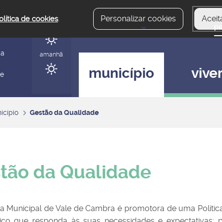
Personalizar cookies
Aceit
olítica de cookies
.
hoje
gerir
ia
amanhã
município
vive
 e
icípio
Gestão da Qualidade
tão da Qualidade
 Municipal de Vale de Cambra é promotora de uma Política
ço que responda às suas necessidades e expectativas; p