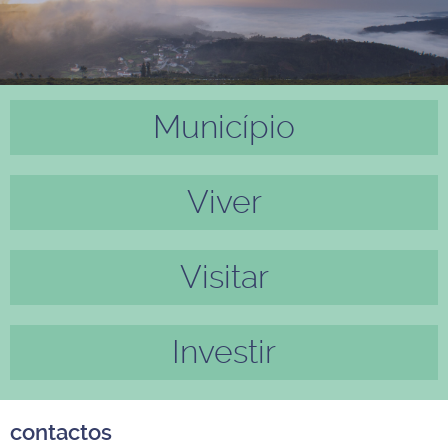
Município
Anter
Próxi
ior
mo
Viver
Visitar
Investir
contactos