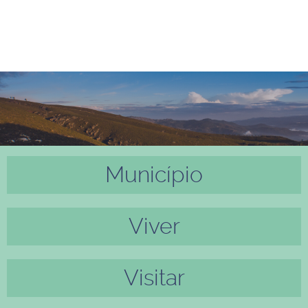
Município
Anter
Próxi
ior
mo
Viver
Visitar