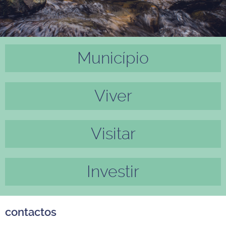
Município
Anter
Próxi
ior
mo
Viver
Visitar
Investir
contactos