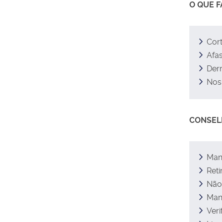
O QUE F
Cort
Afas
Derr
Nos 
CONSEL
Mant
Reti
Não
Mant
Veri