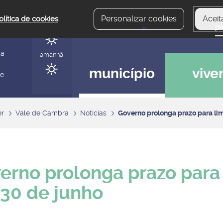
Personalizar cookies
Aceit
olítica de cookies
.
hoje
gerir
ia
amanhã
município
vive
 e
er
Vale de Cambra
Notícias
Governo prolonga prazo para lim
erno prolonga prazo para
 30 de junho