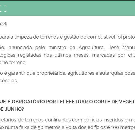
2026
para a limpeza de terrenos e gestão de combustível foi prolo
ão, anunciada pelo ministro da Agricultura, José Man
lógicas registadas nos últimos meses, marcadas por chu
 no terreno.
vo é garantir que proprietários, agricultores e autarquias p
ncêndios.
QUE É OBRIGATÓRIO POR LEI EFETUAR O CORTE DE VEG
DE JUNHO?
ietários de terrenos confinantes com edifícios inseridos em
o numa faixa de 50 metros à volta dos edifícios e 100 metro