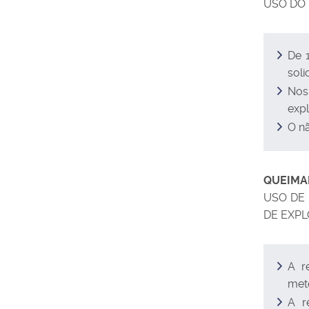
USO DO
De 
soli
Nos
expl
O n
QUEIMA
USO DE
DE EXP
A r
met
A r