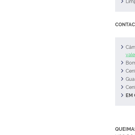
Limp
CONTAC
Câma
val
Bom
Cent
Gua
Cen
EM 
QUEIMA