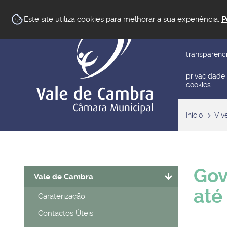
newsletter
Este site utiliza cookies para melhorar a sua experiência.
P
reclamar/su
transparênc
privacidade
cookies
Início
Viv
Gov
Vale de Cambra
até
Caraterização
Contactos Úteis