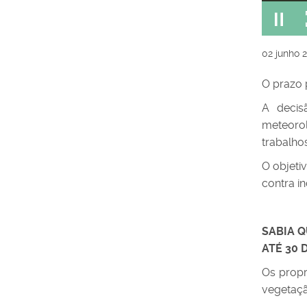
02
junho
O prazo 
A decis
meteoro
trabalhos
O objeti
contra i
SABIA 
ATÉ 30 
Os propr
vegetaçã