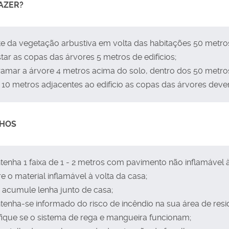
AZER?
e da vegetação arbustiva em volta das habitações 50 metros
tar as copas das árvores 5 metros de edifícios;
amar a árvore 4 metros acima do solo, dentro dos 50 metros
10 metros adjacentes ao edifício as copas das árvores devem
HOS
enha 1 faixa de 1 - 2 metros com pavimento não inflamável à
re o material inflamável à volta da casa;
 acumule lenha junto de casa;
enha-se informado do risco de incêndio na sua área de resi
fique se o sistema de rega e mangueira funcionam;