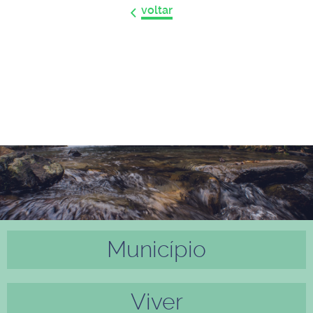
voltar
Município
Anter
Próxi
ior
mo
Viver