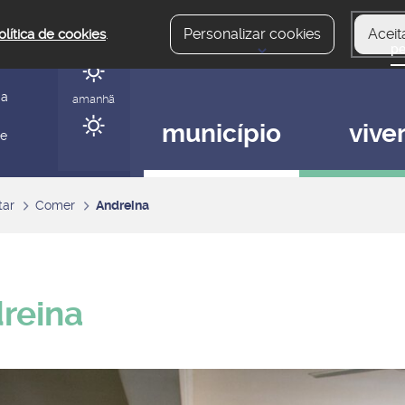
Personalizar cookies
Aceit
olítica de cookies
.
hoje
gerir
ia
amanhã
município
vive
 e
tar
Comer
Andreina
reina