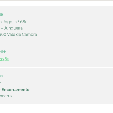
o Jogo, n.º 680
 – Junqueira
160 Vale de Cambra
03380
h
e Encerramento:
ncerra