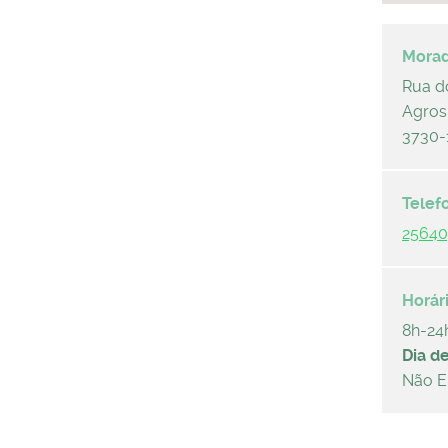
Rua d
Agros
3730-
2564
8h-24
Dia d
Não E