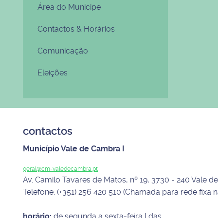
Área do Munícipe
Contactos & Horários
Comunicação
Eleições
contactos
Município Vale de Cambra I
geral@cm-valedecambra.pt
Av. Camilo Tavares de Matos, nº 19, 3730 - 240 Vale 
Telefone: (+351) 256 420 510 (Chamada para rede fixa n
horário:
de segunda a sexta-feira I das