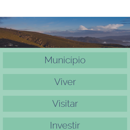
Município
Anter
Próxi
ior
mo
Viver
Visitar
Investir