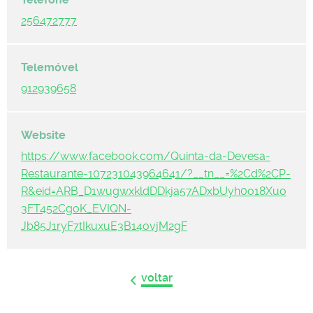
256472777
912939658
https://www.facebook.com/Quinta-da-Devesa-
Restaurante-107231043964641/?__tn__=%2Cd%2CP-
R&eid=ARB_D1wugwxkldDDkja57ADxbUyh0o18Xuo
3FT452CgoK_EVIQN-
Jb85J1ryF7tIkuxuE3B14ovjM2gF
voltar