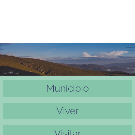
Município
Anter
Próxi
ior
mo
Viver
Visitar